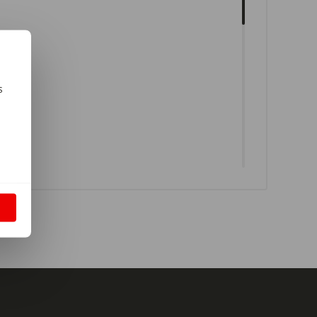
s
m
S