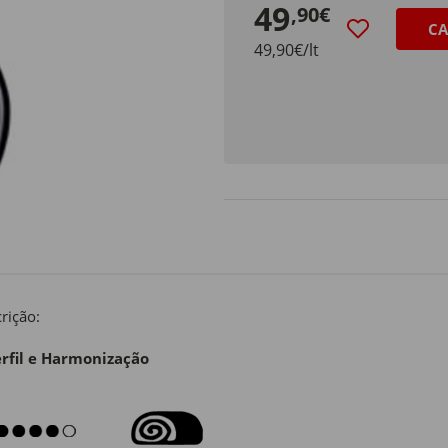
49
,90€
CA
49,90€/lt
rição:
rfil e Harmonização