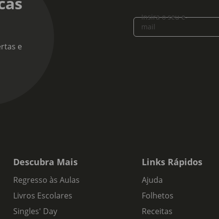
cas
 alcoólico:
Insira o seu e-
mail
 de produto:
rtas e
o do Porto
s de Prova:
r adocicado do toffee e do melaço combinados com os sabores a 
Descubra Mais
Links Rápidos
Regresso às Aulas
Ajuda
Livros Escolares
Folhetos
Singles' Day
Receitas