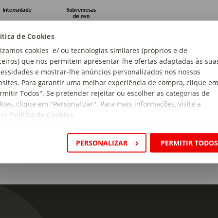
arda e Serviço
ítica de Cookies
lizamos cookies e/ ou tecnologias similares (próprios e de
ceiros) que nos permitem apresentar-lhe ofertas adaptadas às sua
essidades e mostrar-lhe anúncios personalizados nos nossos
sites. Para garantir uma melhor experiência de compra, clique e
rmitir Todos". Se pretender rejeitar ou escolher as categorias de
kies, clique em "Personalizar". Para mais informações, visite a
génios:
ssa
Política de Cookies
.
ém Sulfitos.
gem:
PERSONALIZAR
PERMITIR TODO
ugal
ão:
ro
as:
as tradicionais do Douro