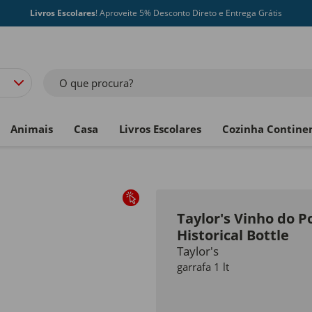
Livros Escolares
! Aproveite 5% Desconto Direto e Entrega Grátis
O que procura?
Animais
Casa
Livros Escolares
Cozinha Contine
Taylor's Vinho do 
Historical Bottle
Taylor's
garrafa 1 lt