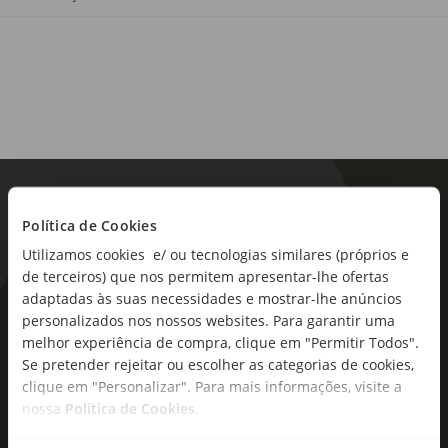
Política de Cookies
Utilizamos cookies e/ ou tecnologias similares (próprios e
de terceiros) que nos permitem apresentar-lhe ofertas
adaptadas às suas necessidades e mostrar-lhe anúncios
As novidades mais frescas no
personalizados nos nossos websites. Para garantir uma
seu e-mail!
melhor experiência de compra, clique em "Permitir Todos".
Se pretender rejeitar ou escolher as categorias de cookies,
Subscreva e descubra campanhas exclusivas,
clique em "Personalizar". Para mais informações, visite a
nossa
Política de Cookies
.
ofertas e novidades para si.
Insira o seu e-