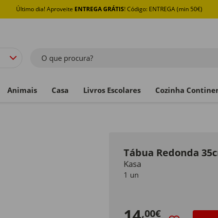
Último dia! Aproveite
ENTREGA GRÁTIS
! Código: ENTREGA (min 50€)
O que procura?
Animais
Casa
Livros Escolares
Cozinha Contine
Tábua Redonda 35c
Kasa
1 un
14
,00€