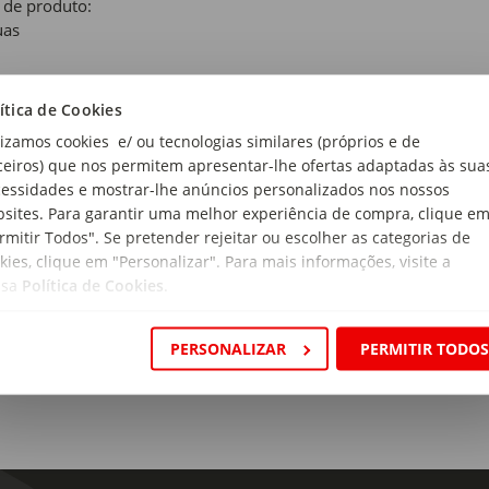
 de produto:
uas
ral
ítica de Cookies
lizamos cookies e/ ou tecnologias similares (próprios e de
rial:
ceiros) que nos permitem apresentar-lhe ofertas adaptadas às sua
Madeira de Mangueira e 5% Esmalte Vítreo
essidades e mostrar-lhe anúncios personalizados nos nossos
sites. Para garantir uma melhor experiência de compra, clique e
ensões:
rmitir Todos". Se pretender rejeitar ou escolher as categorias de
metro: 35cm
kies, clique em "Personalizar". Para mais informações, visite a
a:
ssa
Política de Cookies
.
mmers
PERSONALIZAR
PERMITIR TODO