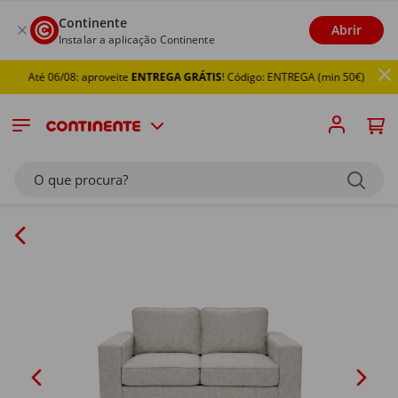
Continente
Abrir
Instalar a aplicação Continente
Até 06/08: aproveite
ENTREGA GRÁTIS
! Código: ENTREGA (min 50€)
O que procura?