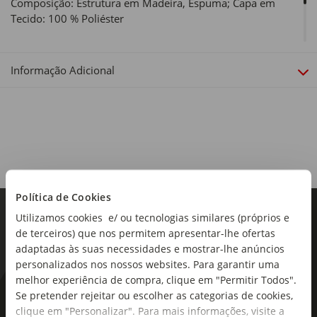
Composição: Estrutura em Madeira, Espuma; Capa em
Tecido: 100 % Poliéster
Dimensões:
Comprimento x Largura x Altura: 88 x 87 x 148cm
Informação Adicional
Política de Cookies
Utilizamos cookies e/ ou tecnologias similares (próprios e
de terceiros) que nos permitem apresentar-lhe ofertas
adaptadas às suas necessidades e mostrar-lhe anúncios
personalizados nos nossos websites. Para garantir uma
melhor experiência de compra, clique em "Permitir Todos".
Se pretender rejeitar ou escolher as categorias de cookies,
As novidades mais frescas no
clique em "Personalizar". Para mais informações, visite a