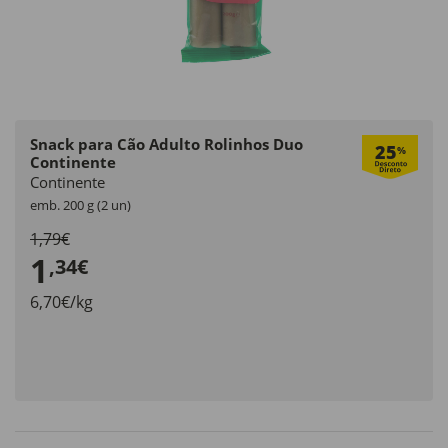
Snack para Cão Adulto Rolinhos Duo
25
%
Continente
Continente
emb. 200 g (2 un)
1,79€
1
,34€
6,70€/kg