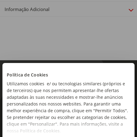
Adulto
Informação Adicional
Política de Cookies
Utilizamos cookies e/ ou tecnologias similares (próprios e
de terceiros) que nos permitem apresentar-lhe ofertas
adaptadas às suas necessidades e mostrar-lhe anúncios
personalizados nos nossos websites. Para garantir uma
As novidades mais frescas no
melhor experiência de compra, clique em "Permitir Todos".
seu e-mail!
Se pretender rejeitar ou escolher as categorias de cookies,
clique em "Personalizar". Para mais informações, visite a
Subscreva e descubra campanhas exclusivas,
nossa
Política de Cookies
.