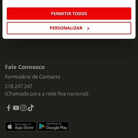
ofertas e novidades para si.
Insira o seu e-
PERMITIR TODOS
Subscrever
mail
PERSONALIZAR
Fale Connosco
Formulário de Contacto
218 247 247
(Chamada para a rede fixa nacional)