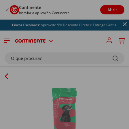
Continente
Abrir
Instalar a aplicação Continente
Livros Escolares
! Aproveite 5% Desconto Direto e Entrega Grátis
O que procura?