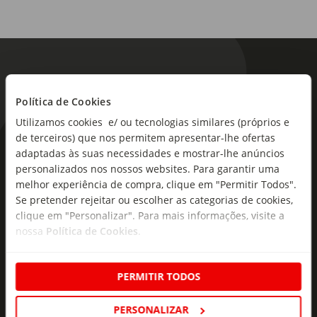
Política de Cookies
Utilizamos cookies e/ ou tecnologias similares (próprios e
de terceiros) que nos permitem apresentar-lhe ofertas
As novidades mais frescas no
adaptadas às suas necessidades e mostrar-lhe anúncios
seu e-mail!
personalizados nos nossos websites. Para garantir uma
melhor experiência de compra, clique em "Permitir Todos".
Subscreva e descubra campanhas exclusivas,
Se pretender rejeitar ou escolher as categorias de cookies,
clique em "Personalizar". Para mais informações, visite a
ofertas e novidades para si.
nossa
Política de Cookies
.
Insira o seu e-
Subscrever
mail
PERMITIR TODOS
PERSONALIZAR