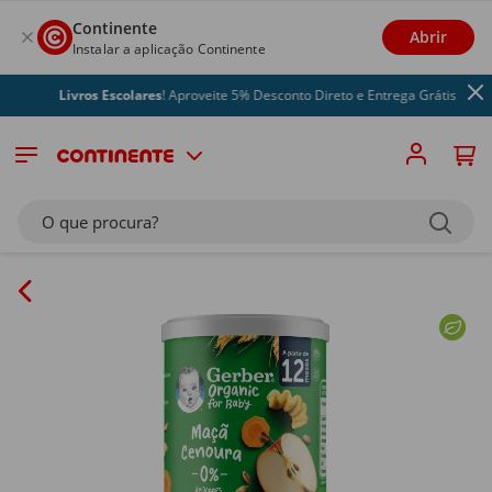
Continente
Abrir
Instalar a aplicação Continente
Livros Escolares
! Aproveite 5% Desconto Direto e Entrega Grátis
O que procura?