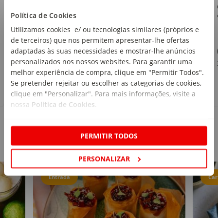
Continente
Política de Cookies
emb. 250 g
Utilizamos cookies e/ ou tecnologias similares (próprios e
de terceiros) que nos permitem apresentar-lhe ofertas
1
,79€
adaptadas às suas necessidades e mostrar-lhe anúncios
personalizados nos nossos websites. Para garantir uma
7,16€/kg
melhor experiência de compra, clique em "Permitir Todos".
Se pretender rejeitar ou escolher as categorias de cookies,
clique em "Personalizar". Para mais informações, visite a
nossa
Política de Cookies
.
PERMITIR TODOS
Receitas
PERSONALIZAR
Entrada
Car