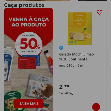
Caça produtos
Gelado Mochi Limão
Yuzu Continente
emb. 210 gr (6 un)
2
,99€
14,24€/kg