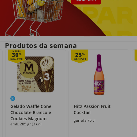
Entrega em casa
Recolha grátis
no próprio dia
com o Click&Go
Produtos da semana
Mais de
30
25
%
%
Gelado Waffle Cone
Hitz Passion Fruit
Chocolate Branco e
Cocktail
Cookies Magnum
garrafa 75 cl
emb. 285 gr (3 un)