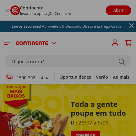
Continente
Abrir
Instalar a aplicação Continente
vros Escolares
! Aproveite 5% Desconto Direto e Entrega Grátis
Supermercado Online
O que procura?
Oportunidades
Verão
Animais
1500-392 Lisboa
Toda a gente
poupa em tudo
De 28/07 a 9/08
COMPRAR