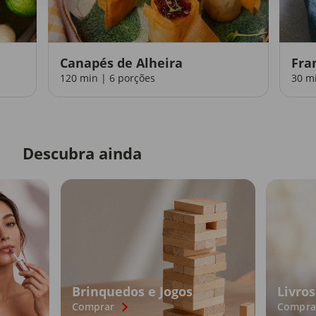
Canapés de Alheira
Fra
120 min | 6 porções
30 m
Descubra ainda
Brinquedos e Jogos
Livros
Comprar
Compra