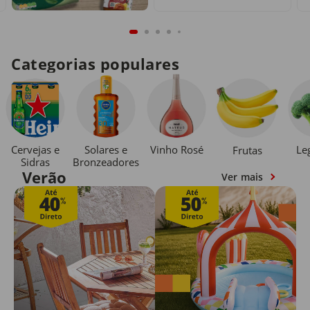
Categorias populares
Cervejas e
Solares e
Vinho Rosé
Le
Frutas
Sidras
Bronzeadores
Verão
Ver mais