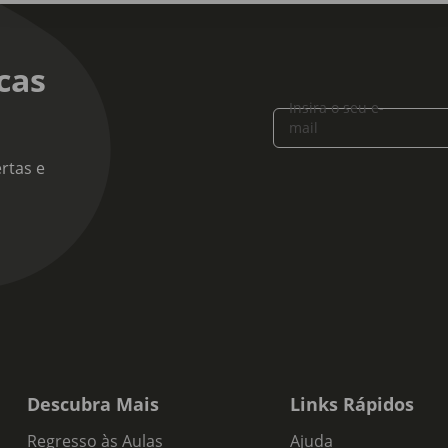
cas
Insira o seu e-
mail
rtas e
Descubra Mais
Links Rápidos
Regresso às Aulas
Ajuda