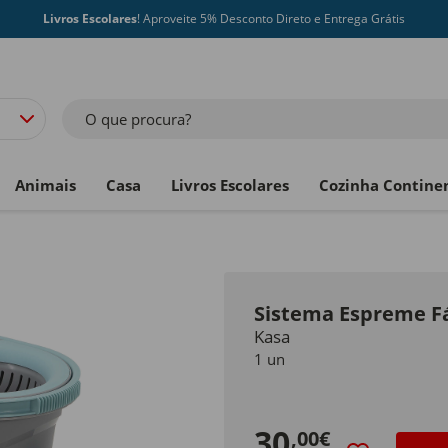
Livros Escolares
! Aproveite 5% Desconto Direto e Entrega Grátis
O que procura?
Animais
Casa
Livros Escolares
Cozinha Contine
Sistema Espreme Fá
Kasa
1 un
30
,00€