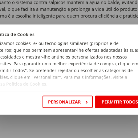
anto o sistema contra salpicos mantém a água no balde, evitando
vel, o que facilita a manutenção e prolonga a vida útil do produto
ema é a escolha inteligente para quem procura eficiência e pratici
 de produto:
ítica de Cookies
emas de Limpeza
lizamos cookies e/ ou tecnologias similares (próprios e de
ceiros) que nos permitem apresentar-lhe ofertas adaptadas às sua
a e Azul
essidades e mostrar-lhe anúncios personalizados nos nossos
sites. Para garantir uma melhor experiência de compra, clique e
i:
rmitir Todos". Se pretender rejeitar ou escolher as categorias de
lde, 1 Esfregona e 1 Cabo (125cm)
kies, clique em "Personalizar". Para mais informações, visite a
ssa
Política de Cookies
.
rial:
propileno
PERSONALIZAR
PERMITIR TODO
ensões:
rimento x Largura x Altura: 51 x 28,5 x 24cm (balde); 125cm (c