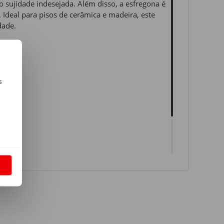
 sujidade indesejada. Além disso, a esfregona é
. Ideal para pisos de cerâmica e madeira, este
dade.
s
m
S
abo)