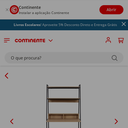
Continente
Abrir
Instalar a aplicação Continente
Livros Escolares
! Aproveite 5% Desconto Direto e Entrega Grátis
O que procura?