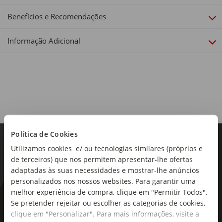
Retangular
Benefícios e Recomendações
Informação Adicional
Política de Cookies
Utilizamos cookies e/ ou tecnologias similares (próprios e
de terceiros) que nos permitem apresentar-lhe ofertas
adaptadas às suas necessidades e mostrar-lhe anúncios
personalizados nos nossos websites. Para garantir uma
melhor experiência de compra, clique em "Permitir Todos".
As novidades mais frescas no
Se pretender rejeitar ou escolher as categorias de cookies,
seu e-mail!
clique em "Personalizar". Para mais informações, visite a