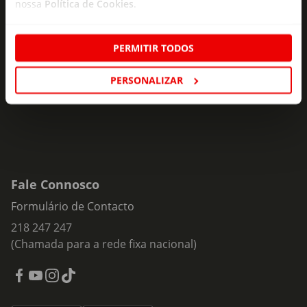
nossa
Política de Cookies
.
Subscreva e descubra campanhas exclusivas,
ofertas e novidades para si.
PERMITIR TODOS
Insira o seu e-
Subscrever
mail
PERSONALIZAR
Fale Connosco
Formulário de Contacto
218 247 247
(Chamada para a rede fixa nacional)