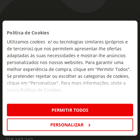
As novidades mais frescas no
seu e-mail!
Política de Cookies
Utilizamos cookies e/ ou tecnologias similares (próprios e
Subscreva e descubra campanhas exclusivas,
de terceiros) que nos permitem apresentar-lhe ofertas
ofertas e novidades para si.
adaptadas às suas necessidades e mostrar-lhe anúncios
personalizados nos nossos websites. Para garantir uma
Insira o seu e-
melhor experiência de compra, clique em "Permitir Todos".
Subscrever
mail
Se pretender rejeitar ou escolher as categorias de cookies,
clique em "Personalizar". Para mais informações, visite a
nossa
Política de Cookies
.
PERMITIR TODOS
Fale Connosco
PERSONALIZAR
Formulário de Contacto