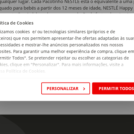
ualquer lugar. Cada Pacotinho NESTLÉ está o equivalente a uma p
uado para bebés a partir dos 12 meses de idade, NESTLÉ Happy 
ervantes*, e é elaborado com uma seleção de frutas de primeira 
cionadas para a alimentação de bebés, que cumprem com rigoroso
ítica de Cookies
o compromisso de oferecer o melhor da natureza para o seu beb
lizamos cookies e/ ou tecnologias similares (próprios e de
enefícios da fruta ao paladar exigente dos bebés e faz com que ca
ceiros) que nos permitem apresentar-lhe ofertas adaptadas às sua
ento para bebés..
essidades e mostrar-lhe anúncios personalizados nos nossos
sites. Para garantir uma melhor experiência de compra, clique e
 de produto:
rmitir Todos". Se pretender rejeitar ou escolher as categorias de
etas de Fruta
kies, clique em "Personalizar". Para mais informações, visite a
ssa
Política de Cookies
.
e:
2 meses
PERSONALIZAR
PERMITIR TODO