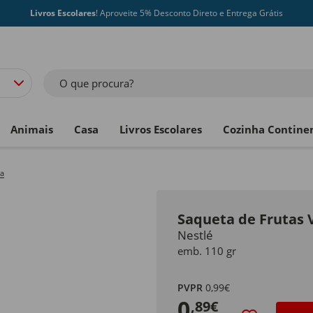
Livros Escolares
! Aproveite 5% Desconto Direto e Entrega Grátis
O que procura?
Animais
Casa
Livros Escolares
Cozinha Contine
ta
Saqueta de Frutas 
Nestlé
emb. 110 gr
PVPR
0,99€
0
,89€