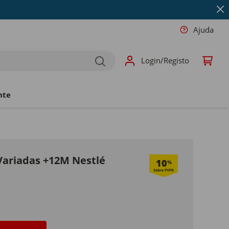
Ajuda
Login/Registo
nte
Variadas +12M Nestlé
10
%