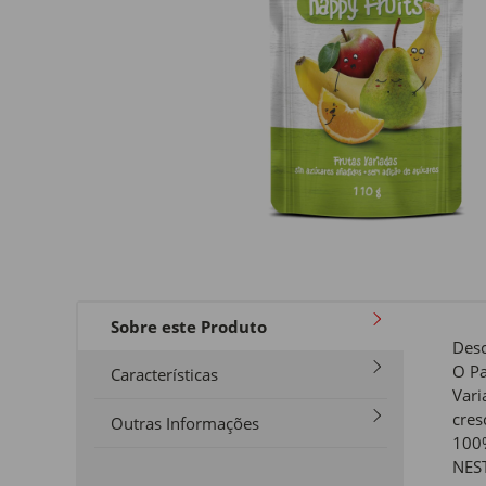
Sobre este Produto
Desc
O Pa
Características
Vari
cres
Outras Informações
100%
NEST