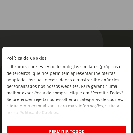
Política de Cookies
Utilizamos cookies e/ ou tecnologias similares (próprios e
de terceiros) que nos permitem apresentar-lhe ofertas
As novidades mais frescas no
adaptadas às suas necessidades e mostrar-lhe anúncios
seu e-mail!
personalizados nos nossos websites. Para garantir uma
melhor experiência de compra, clique em "Permitir Todos".
Subscreva e descubra campanhas exclusivas,
Se pretender rejeitar ou escolher as categorias de cookies,
ofertas e novidades para si.
clique em "Personalizar". Para mais informações, visite a
nossa
Política de Cookies
.
Insira o seu e-
Subscrever
mail
PERMITIR TODOS