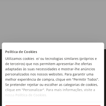
Alergénios:
Contém sulfitos.
Origem:
Portugal
Região:
Política de Cookies
Douro
Utilizamos cookies e/ ou tecnologias similares (próprios e
de terceiros) que nos permitem apresentar-lhe ofertas
Castas:
adaptadas às suas necessidades e mostrar-lhe anúncios
Touriga Nacional, Touriga Franca, Tinta Roriz
personalizados nos nossos websites. Para garantir uma
Teor alcoólico:
melhor experiência de compra, clique em "Permitir Todos".
14,5%
Se pretender rejeitar ou escolher as categorias de cookies,
As novidades mais frescas no
clique em "Personalizar". Para mais informações, visite a
seu e-mail!
Tipo de produto:
nossa
Política de Cookies
.
Vinho Tinto
Subscreva e descubra campanhas exclusivas,