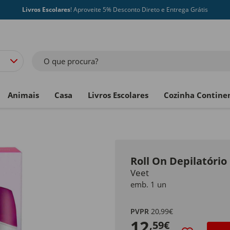
Livros Escolares
! Aproveite 5% Desconto Direto e Entrega Grátis
O que procura?
Animais
Casa
Livros Escolares
Cozinha Contine
Roll On Depilatório 
Veet
emb. 1 un
PVPR
20,99€
12
,59€