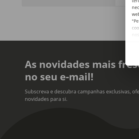
ter
nec
web
"Pe
coo
no
As novidades mais fres
no seu e-mail!
Subscreva e descubra campanhas exclusivas, ofe
novidades para si.