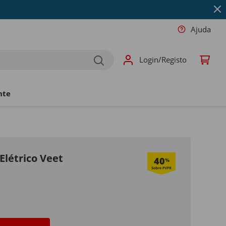
Ajuda
Login/Registo
nte
Elétrico Veet
40
%