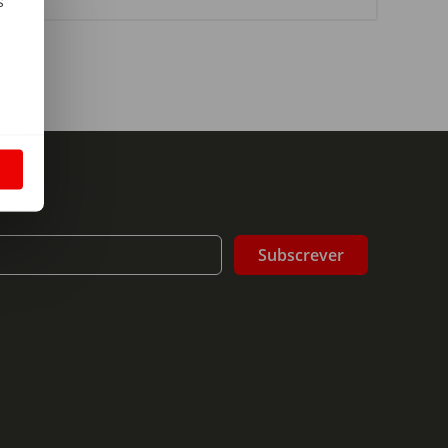
s
m
S
Subscrever