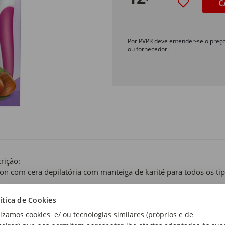
C
Por PVPR deve entender-se o preç
ou fornecedor.
rição:
 on com cera depilatória com manteiga de karité para todos os tip
 de produto:
ítica de Cookies
lizamos cookies e/ ou tecnologias similares (próprios e de