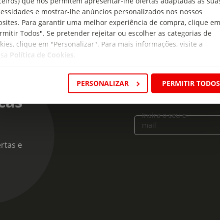
ceiros) que nos permitem apresentar-lhe ofertas adaptadas às sua
essidades e mostrar-lhe anúncios personalizados nos nossos
sites. Para garantir uma melhor experiência de compra, clique e
rmitir Todos". Se pretender rejeitar ou escolher as categorias de
kies, clique em "Personalizar". Para mais informações, visite a
ssa
Política de Cookies
.
PERSONALIZAR
PERMITIR TODO
cas
Insira o seu e-
mail
rtas e