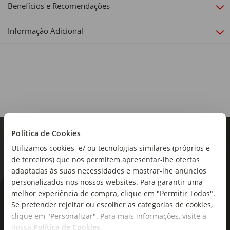
Largura x Profundidade x Altura: 35 x 35 x 42cm
Benefícios e Recomendações
Linha:
Informação Adicional
Macramé
Política de Cookies
Utilizamos cookies e/ ou tecnologias similares (próprios e
de terceiros) que nos permitem apresentar-lhe ofertas
adaptadas às suas necessidades e mostrar-lhe anúncios
personalizados nos nossos websites. Para garantir uma
melhor experiência de compra, clique em "Permitir Todos".
As novidades mais frescas no
Se pretender rejeitar ou escolher as categorias de cookies,
seu e-mail!
clique em "Personalizar". Para mais informações, visite a
nossa
Política de Cookies
.