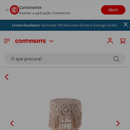
Continente
Abrir
Instalar a aplicação Continente
Livros Escolares
! Aproveite 5% Desconto Direto e Entrega Grátis
O que procura?