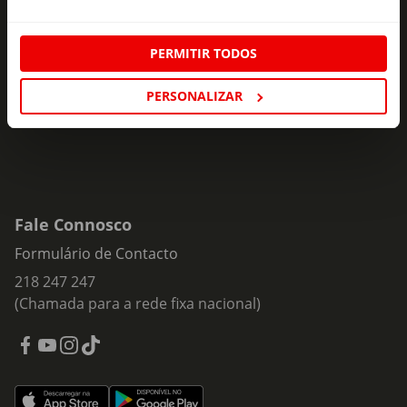
Subscreva e descubra campanhas exclusivas,
ofertas e novidades para si.
PERMITIR TODOS
Insira o seu e-
Subscrever
mail
PERSONALIZAR
Fale Connosco
Formulário de Contacto
218 247 247
(Chamada para a rede fixa nacional)