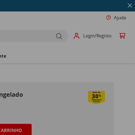
Ajuda
Login/Registo
nte
ongelado
Mais de
30
%
CARRINHO