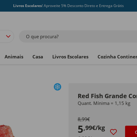
Livros Escolares
! Aproveite 5% Desconto Direto e Entrega Grátis
O que procura?
Animais
Casa
Livros Escolares
Cozinha Contine
Red Fish Grande C
Quant. Mínima = 1,15 kg
8,99€
5
,99€/kg