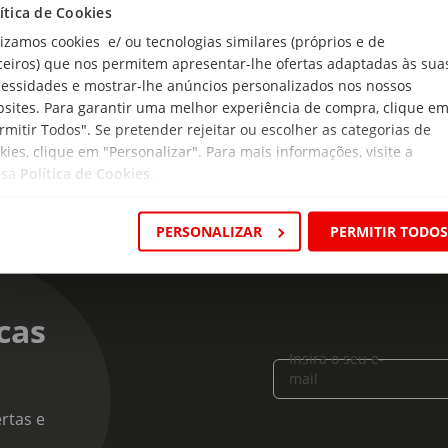
ítica de Cookies
Fish
lizamos cookies e/ ou tecnologias similares (próprios e de
mato:
ceiros) que nos permitem apresentar-lhe ofertas adaptadas às sua
iro
essidades e mostrar-lhe anúncios personalizados nos nossos
sites. Para garantir uma melhor experiência de compra, clique e
rmitir Todos". Se pretender rejeitar ou escolher as categorias de
kies, clique em "Personalizar". Para mais informações, visite a
ssa
Política de Cookies
.
PERSONALIZAR
PERMITIR TODO
cas
Insira o seu e-
mail
rtas e