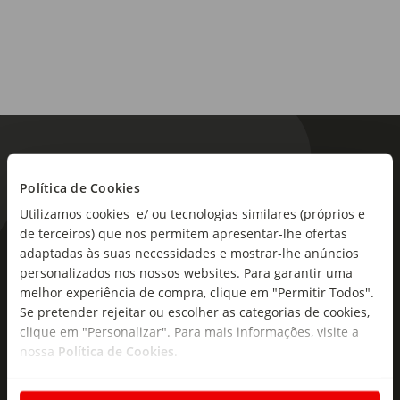
tão fácil nem tão rápida! Dicas: é particularmente adequada
para agarrar pelos de animais de estimação, uma vez que a
maioria dos animais de estimação larga pelos
constantemente, ou se tiver alergia ao pó. Note que os
panos Swiffer podem ser utilizados em todas as superfícies
duras, incluindo: pisos de linóleo, encerado ou não, vinil,
cerâmica e madeira com acabamento.
Tipo de produto:
Recarga
Política de Cookies
Utilizamos cookies e/ ou tecnologias similares (próprios e
de terceiros) que nos permitem apresentar-lhe ofertas
As novidades mais frescas no
adaptadas às suas necessidades e mostrar-lhe anúncios
personalizados nos nossos websites. Para garantir uma
seu e-mail!
melhor experiência de compra, clique em "Permitir Todos".
Se pretender rejeitar ou escolher as categorias de cookies,
Subscreva e descubra campanhas exclusivas,
clique em "Personalizar". Para mais informações, visite a
ofertas e novidades para si.
nossa
Política de Cookies
.
Insira o seu e-
Subscrever
mail