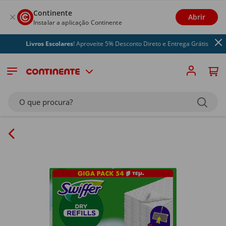
Continente
Abrir
Instalar a aplicação Continente
Livros Escolares
! Aproveite 5% Desconto Direto e Entrega Grátis
O que procura?