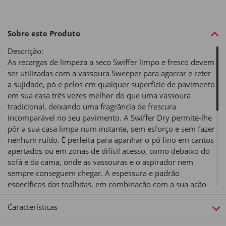
Sobre este Produto
Descrição:
As recargas de limpeza a seco Swiffer limpo e fresco devem
ser utilizadas com a vassoura Sweeper para agarrar e reter
a sujidade, pó e pelos em qualquer superfície de pavimento
em sua casa três vezes melhor do que uma vassoura
tradicional, deixando uma fragrância de frescura
incomparável no seu pavimento. A Swiffer Dry permite-lhe
pôr a sua casa limpa num instante, sem esforço e sem fazer
nenhum ruído. É perfeita para apanhar o pó fino em cantos
apertados ou em zonas de difícil acesso, como debaixo do
sofá e da cama, onde as vassouras e o aspirador nem
sempre conseguem chegar. A espessura e padrão
específicos das toalhitas, em combinação com a sua ação
eletrostática, permitem apanhar todas as poeiras e retê-las
na toalhita, deixando uma frescura duradoura na divisão.
Características
Com Swiffer Dry, a limpeza dos seus pavimentos nunca foi