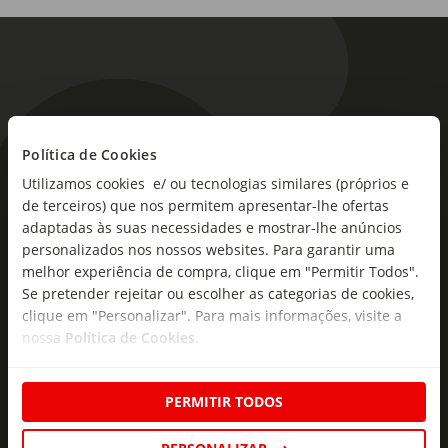
Política de Cookies
As novidades mais frescas no
Utilizamos cookies e/ ou tecnologias similares (próprios e
seu e-mail!
de terceiros) que nos permitem apresentar-lhe ofertas
adaptadas às suas necessidades e mostrar-lhe anúncios
Subscreva e descubra campanhas exclusivas,
personalizados nos nossos websites. Para garantir uma
ofertas e novidades para si.
melhor experiência de compra, clique em "Permitir Todos".
Se pretender rejeitar ou escolher as categorias de cookies,
Insira o seu e-
clique em "Personalizar". Para mais informações, visite a
Subscrever
mail
nossa
Política de Cookies
.
PERMITIR TODOS