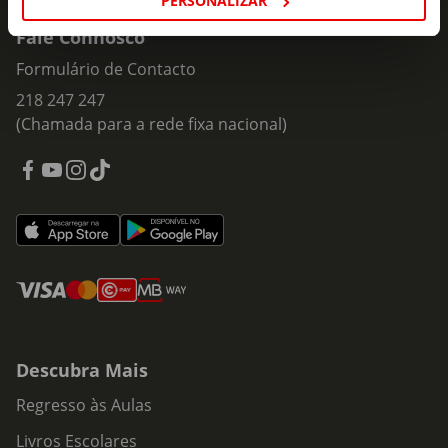
PERSONALIZAR
Fale Connosco
Formulário de Contacto
218 247 247
(Chamada para a rede fixa nacional)
Descubra Mais
Regresso às Aulas
Livros Escolares