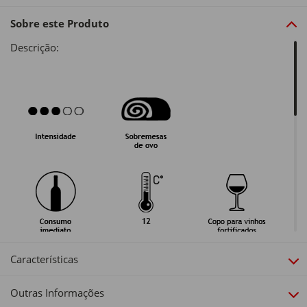
Sobre este Produto
Descrição:
Alergénios:
Características
Contém sulfitos
Outras Informações
Origem: