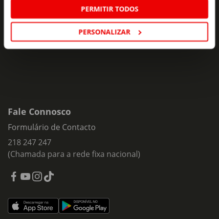
ofertas e novidades para si.
PERMITIR TODOS
Insira o seu e-
PERSONALIZAR
Subscrever
mail
Fale Connosco
Formulário de Contacto
218 247 247
(Chamada para a rede fixa nacional)