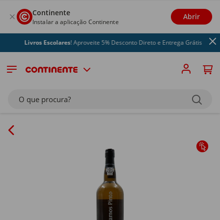
Continente
Abrir
Instalar a aplicação Continente
Livros Escolares
! Aproveite 5% Desconto Direto e Entrega Grátis
O que procura?