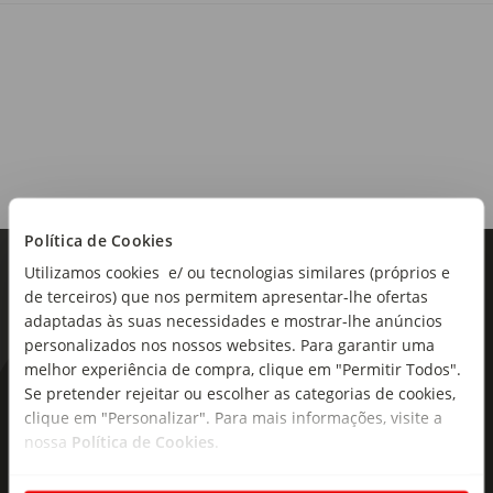
Portugal
Região:
Vinho do Porto
Castas:
Códega Do Larinho, Viosinho, Rabigato, Arinto
Teor alcoólico:
19.50%
Política de Cookies
Tipo de produto:
Utilizamos cookies e/ ou tecnologias similares (próprios e
Vinho do Porto
de terceiros) que nos permitem apresentar-lhe ofertas
adaptadas às suas necessidades e mostrar-lhe anúncios
personalizados nos nossos websites. Para garantir uma
melhor experiência de compra, clique em "Permitir Todos".
Se pretender rejeitar ou escolher as categorias de cookies,
As novidades mais frescas no
clique em "Personalizar". Para mais informações, visite a
seu e-mail!
nossa
Política de Cookies
.
Subscreva e descubra campanhas exclusivas,