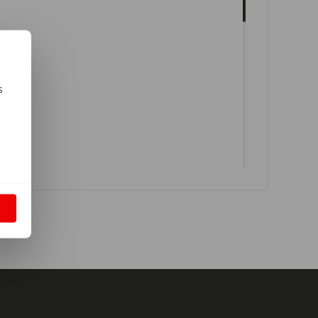
s
m
S