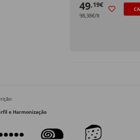
49
,19€
CA
98,38€/lt
rição:
rfil e Harmonização