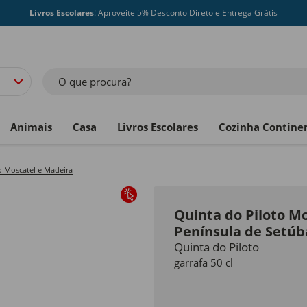
Livros Escolares
! Aproveite 5% Desconto Direto e Entrega Grátis
O que procura?
Animais
Casa
Livros Escolares
Cozinha Contine
 Moscatel e Madeira
Quinta do Piloto M
Península de Setúb
Quinta do Piloto
garrafa 50 cl