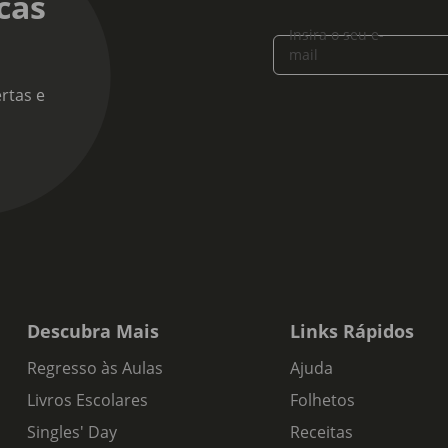
cas
 alcoólico:
Insira o seu e-
mail
 de produto:
rtas e
atel
s de Prova:
de potência, com notas de figo seco, tília e mel.Vinho cheio, com 
de persistência e equilíbrio.
Descubra Mais
Links Rápidos
Regresso às Aulas
Ajuda
Livros Escolares
Folhetos
Singles' Day
Receitas