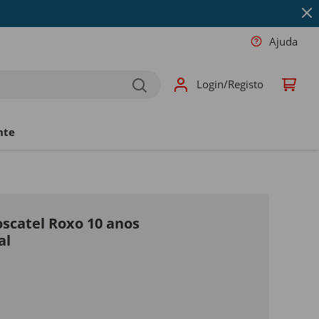
Ajuda
Login/Registo
nte
oscatel Roxo 10 anos
al