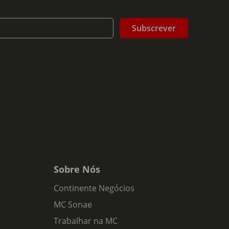
Subscrever
excelente equilíbrio entre doçura e acidez.
Sobre Nós
Continente Negócios
MC Sonae
Trabalhar na MC