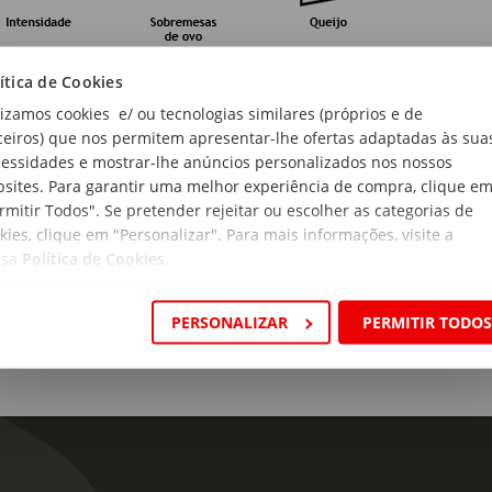
arda e Serviço
ítica de Cookies
lizamos cookies e/ ou tecnologias similares (próprios e de
ceiros) que nos permitem apresentar-lhe ofertas adaptadas às sua
essidades e mostrar-lhe anúncios personalizados nos nossos
sites. Para garantir uma melhor experiência de compra, clique e
rmitir Todos". Se pretender rejeitar ou escolher as categorias de
kies, clique em "Personalizar". Para mais informações, visite a
génios:
ssa
Política de Cookies
.
ém sulfitos.
gem:
PERSONALIZAR
PERMITIR TODO
ugal
ão:
nsula de Setúbal
as:
catel Roxo