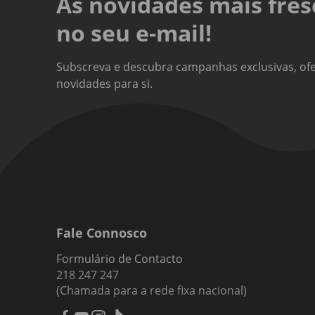
As novidades mais fres
Teor
no seu e-mail!
17%
Tipo
Subscreva e descubra campanhas exclusivas, ofe
Mosc
novidades para si.
Nota
Gran
Gran
Fale Connosco
Formulário de Contacto
218 247 247
(Chamada para a rede fixa nacional)