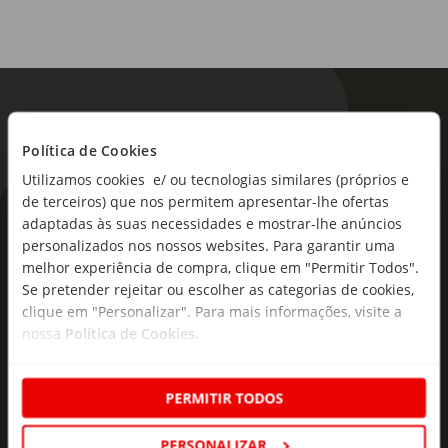
Política de Cookies
Utilizamos cookies e/ ou tecnologias similares (próprios e
de terceiros) que nos permitem apresentar-lhe ofertas
As novidades mais frescas no
adaptadas às suas necessidades e mostrar-lhe anúncios
personalizados nos nossos websites. Para garantir uma
seu e-mail!
melhor experiência de compra, clique em "Permitir Todos".
Se pretender rejeitar ou escolher as categorias de cookies,
Subscreva e descubra campanhas exclusivas,
clique em "Personalizar". Para mais informações, visite a
ofertas e novidades para si.
nossa
Política de Cookies
.
Insira o seu e-
Subscrever
mail
PERMITIR TODOS
PERSONALIZAR