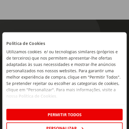
Política de Cookies
Utilizamos cookies e/ ou tecnologias similares (próprios e
de terceiros) que nos permitem apresentar-lhe ofertas
As novidades mais frescas no
adaptadas às suas necessidades e mostrar-lhe anúncios
personalizados nos nossos websites. Para garantir uma
seu e-mail!
melhor experiência de compra, clique em "Permitir Todos".
Se pretender rejeitar ou escolher as categorias de cookies,
Subscreva e descubra campanhas exclusivas,
clique em "Personalizar". Para mais informações, visite a
ofertas e novidades para si.
nossa
Política de Cookies
.
Insira o seu e-
Subscrever
mail
PERMITIR TODOS
PERSONALIZAR