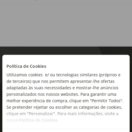
Política de Cookies
Utilizamos cookies e/ ou tecnologias similares (próprios e
de terceiros) que nos permitem apresentar-lhe ofertas
adaptadas às suas necessidades e mostrar-lhe anúncios
As novidades mais frescas no
personalizados nos nossos websites. Para garantir uma
seu e-mail!
melhor experiência de compra, clique em "Permitir Todos".
Se pretender rejeitar ou escolher as categorias de cookies,
Subscreva e descubra campanhas exclusivas,
clique em "Personalizar". Para mais informações, visite a
nossa
Política de Cookies
.
ofertas e novidades para si.
Insira o seu e-