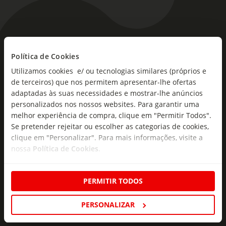
As novidades mais frescas no
Política de Cookies
seu e-mail!
Utilizamos cookies e/ ou tecnologias similares (próprios e
Subscreva e descubra campanhas exclusivas,
de terceiros) que nos permitem apresentar-lhe ofertas
ofertas e novidades para si.
adaptadas às suas necessidades e mostrar-lhe anúncios
personalizados nos nossos websites. Para garantir uma
Insira o seu e-
melhor experiência de compra, clique em "Permitir Todos".
Subscrever
mail
Se pretender rejeitar ou escolher as categorias de cookies,
clique em "Personalizar". Para mais informações, visite a
nossa
Política de Cookies
.
PERMITIR TODOS
Fale Connosco
PERSONALIZAR
Formulário de Contacto