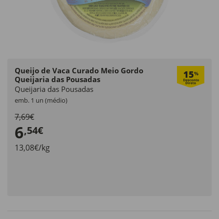
Queijo de Vaca Curado Meio Gordo
15
%
Queijaria das Pousadas
Queijaria das Pousadas
emb. 1 un (médio)
7,69€
6
,54€
13,08€/kg