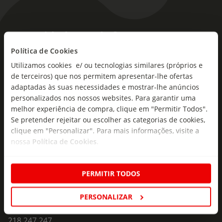
As novidades mais frescas no
seu e-mail!
Política de Cookies
Utilizamos cookies e/ ou tecnologias similares (próprios e
Subscreva e descubra campanhas exclusivas,
de terceiros) que nos permitem apresentar-lhe ofertas
ofertas e novidades para si.
adaptadas às suas necessidades e mostrar-lhe anúncios
personalizados nos nossos websites. Para garantir uma
Insira o seu e-
melhor experiência de compra, clique em "Permitir Todos".
Subscrever
mail
Se pretender rejeitar ou escolher as categorias de cookies,
clique em "Personalizar". Para mais informações, visite a
nossa
Política de Cookies
.
PERMITIR TODOS
Fale Connosco
PERSONALIZAR
Formulário de Contacto
218 247 247