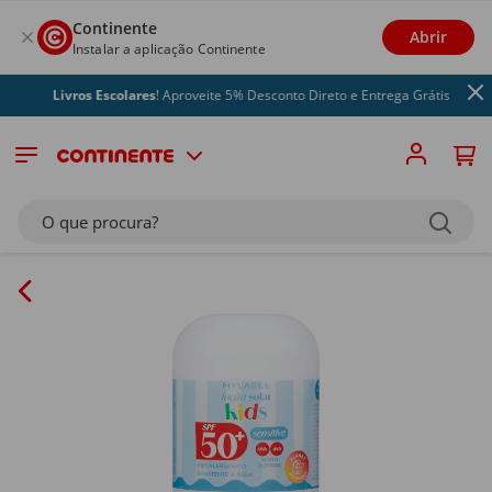
Continente
Abrir
Instalar a aplicação Continente
Livros Escolares
! Aproveite 5% Desconto Direto e Entrega Grátis
O que procura?