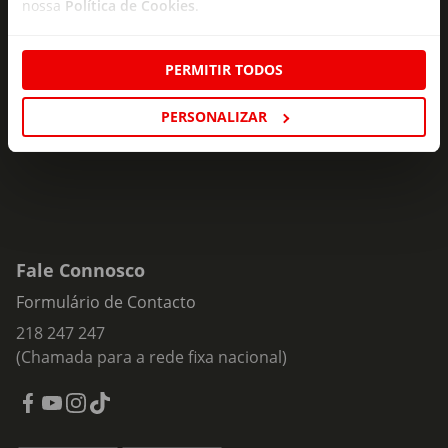
nossa
Política de Cookies
.
Subscreva e descubra campanhas exclusivas,
ofertas e novidades para si.
PERMITIR TODOS
Insira o seu e-
Subscrever
mail
PERSONALIZAR
Fale Connosco
Formulário de Contacto
218 247 247
(Chamada para a rede fixa nacional)