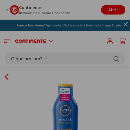
Continente
Abrir
Instalar a aplicação Continente
Livros Escolares
! Aproveite 5% Desconto Direto e Entrega Grátis
O que procura?