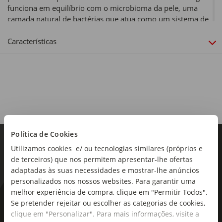
funciona em equilíbrio com o microbioma da pele, uma
camada natural de bactérias que atua como um sistema de
defesa natural da pele. Esta fórmula cuida de si e do planeta
- é 82% biodegradável e não contém filtros UV nem
Características
microplásticos. Aproveite o Sol sem correr riscos. Use o
melhor protetor solar para si e para quem mais ama,
disponível num formato familiar de aplicação prática.
Experimente e avalie a qualidade dos produtos solares
Nivea. Desde 1911 a cuidar de si!
Tipo de produto:
Loção
Política de Cookies
Fator de proteção:
Utilizamos cookies e/ ou tecnologias similares (próprios e
FPS 30
de terceiros) que nos permitem apresentar-lhe ofertas
adaptadas às suas necessidades e mostrar-lhe anúncios
Coleção:
personalizados nos nossos websites. Para garantir uma
Protect & Moisture
melhor experiência de compra, clique em "Permitir Todos".
As novidades mais frescas no
Se pretender rejeitar ou escolher as categorias de cookies,
seu e-mail!
clique em "Personalizar". Para mais informações, visite a