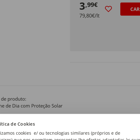
3
,99€
CAR
79,80€/lt
 de produto:
e de Dia com Proteção Solar
r de proteção:
ítica de Cookies
 50
lizamos cookies e/ ou tecnologias similares (próprios e de
ceiros) que nos permitem apresentar-lhe ofertas adaptadas às sua