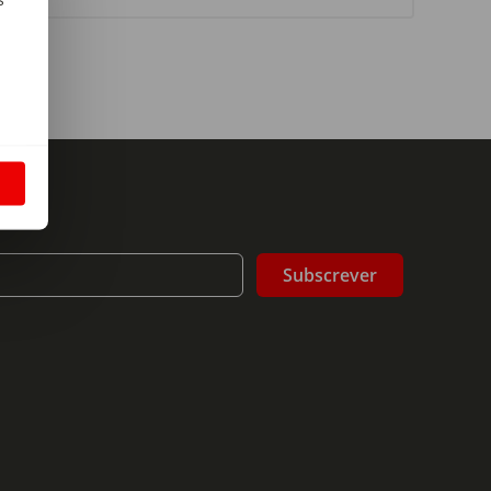
m
S
Subscrever