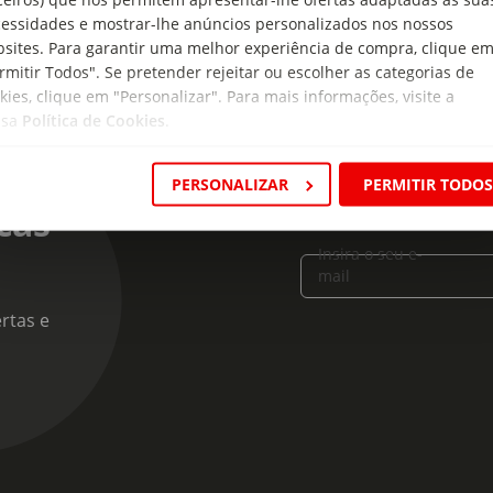
essidades e mostrar-lhe anúncios personalizados nos nossos
sites. Para garantir uma melhor experiência de compra, clique e
rmitir Todos". Se pretender rejeitar ou escolher as categorias de
kies, clique em "Personalizar". Para mais informações, visite a
ssa
Política de Cookies
.
PERSONALIZAR
PERMITIR TODO
cas
Insira o seu e-
mail
rtas e