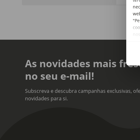
nec
web
"Pe
coo
no
As novidades mais fres
no seu e-mail!
Subscreva e descubra campanhas exclusivas, ofe
novidades para si.