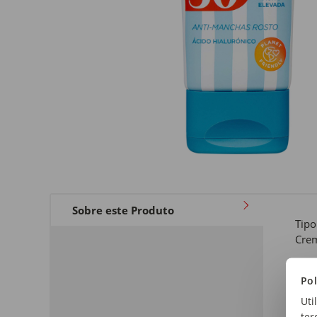
Sobre este Produto
Tipo
Crem
Fato
Pol
FPS
Uti
ter