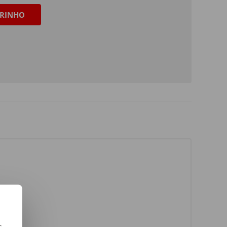
RINHO
s