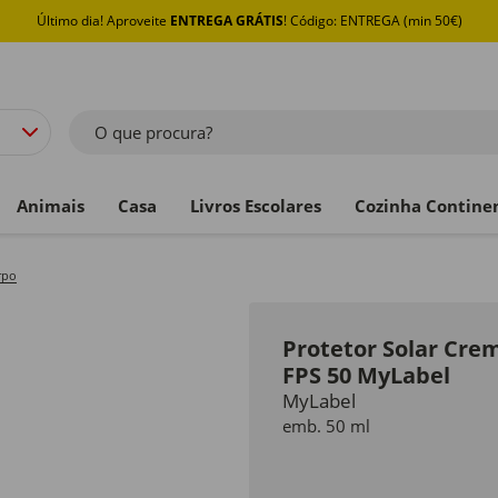
Último dia! Aproveite
ENTREGA GRÁTIS
! Código: ENTREGA (min 50€)
O que procura?
Animais
Casa
Livros Escolares
Cozinha Contine
rpo
Protetor Solar Cre
FPS 50 MyLabel
MyLabel
emb. 50 ml