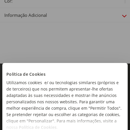
Cor:
Cinza
Informação Adicional
Material:
Grés
Dimensões:
Diâmetro x Altura: 20,2 x 1,8cm
Linha:
Belmonte
Política de Cookies
Utilizamos cookies e/ ou tecnologias similares (próprios e
de terceiros) que nos permitem apresentar-lhe ofertas
adaptadas às suas necessidades e mostrar-lhe anúncios
personalizados nos nossos websites. Para garantir uma
As novidades mais frescas no
melhor experiência de compra, clique em "Permitir Todos".
Se pretender rejeitar ou escolher as categorias de cookies,
seu e-mail!
clique em "Personalizar". Para mais informações, visite a
nossa
Política de Cookies
.
Subscreva e descubra campanhas exclusivas,