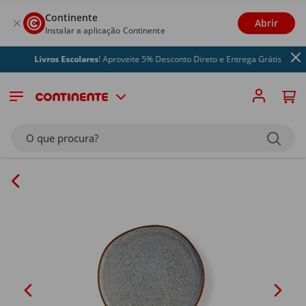
Continente
Abrir
Instalar a aplicação Continente
Livros Escolares
! Aproveite 5% Desconto Direto e Entrega Grátis
O que procura?