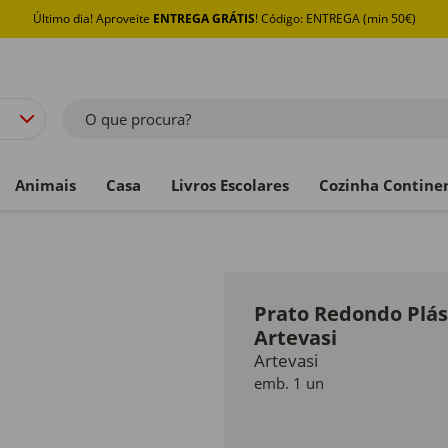
Último dia! Aproveite
ENTREGA GRÁTIS
! Código: ENTREGA (min 50€)
O que procura?
Animais
Casa
Livros Escolares
Cozinha Contine
Prato Redondo Plás
Artevasi
Artevasi
emb. 1 un