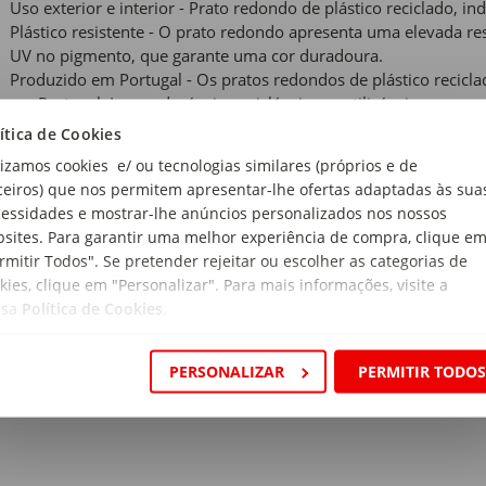
Uso exterior e interior - Prato redondo de plástico reciclado, ind
Plástico resistente - O prato redondo apresenta uma elevada res
UV no pigmento, que garante uma cor duradoura.
Produzido em Portugal - Os pratos redondos de plástico recicla
em Portugal. Leves, duráveis, recicláveis e reutilizáveis.
Volume - 0,11L
ítica de Cookies
Medidas exteriores - Diâmetro: 11,5cm x Profundidade: 11,5cm
lizamos cookies e/ ou tecnologias similares (próprios e de
Medidas interiores - Diâmetro: 10,3cm x Profundidade: 86,8cm 
ceiros) que nos permitem apresentar-lhe ofertas adaptadas às sua
essidades e mostrar-lhe anúncios personalizados nos nossos
 de produto:
sites. Para garantir uma melhor experiência de compra, clique e
os para Vasos
rmitir Todos". Se pretender rejeitar ou escolher as categorias de
kies, clique em "Personalizar". Para mais informações, visite a
ssa
Política de Cookies
.
acite
anho:
PERSONALIZAR
PERMITIR TODO
5cm
rial:
propileno