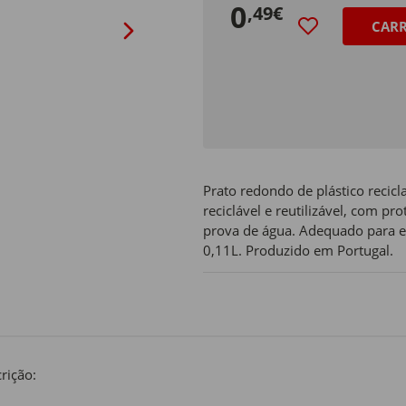
0
,49€
CAR
Prato redondo de plástico recicl
reciclável e reutilizável, com p
prova de água. Adequado para es
0,11L. Produzido em Portugal.
rição: