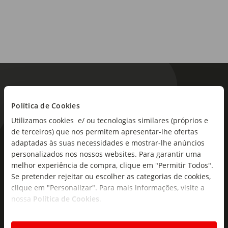
Política de Cookies
Utilizamos cookies e/ ou tecnologias similares (próprios e
de terceiros) que nos permitem apresentar-lhe ofertas
As novidades mais frescas no
adaptadas às suas necessidades e mostrar-lhe anúncios
personalizados nos nossos websites. Para garantir uma
seu e-mail!
melhor experiência de compra, clique em "Permitir Todos".
Se pretender rejeitar ou escolher as categorias de cookies,
Subscreva e descubra campanhas exclusivas,
clique em "Personalizar". Para mais informações, visite a
ofertas e novidades para si.
nossa
Política de Cookies
.
Insira o seu e-
Subscrever
mail