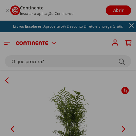
Continente
Abrir
Instalar a aplicação Continente
Livros Escolares
! Aproveite 5% Desconto Direto e Entrega Grátis
O que procura?