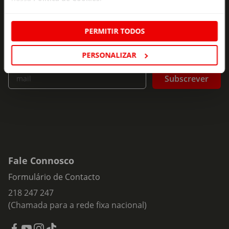
As novidades mais frescas no
seu e-mail!
PERMITIR TODOS
Subscreva e descubra campanhas exclusivas,
ofertas e novidades para si.
PERSONALIZAR
Insira o seu e-
Subscrever
mail
Fale Connosco
Formulário de Contacto
218 247 247
(Chamada para a rede fixa nacional)