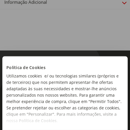
Informação Adicional
Política de Cookies
Utilizamos cookies e/ ou tecnologias similares (próprios e
de terceiros) que nos permitem apresentar-lhe ofertas
adaptadas às suas necessidades e mostrar-lhe anúncios
As novidades mais frescas no
personalizados nos nossos websites. Para garantir uma
melhor experiência de compra, clique em "Permitir Todos".
seu e-mail!
Se pretender rejeitar ou escolher as categorias de cookies,
clique em "Personalizar". Para mais informações, visite a
Subscreva e descubra campanhas exclusivas,
nossa
Política de Cookies
.
ofertas e novidades para si.