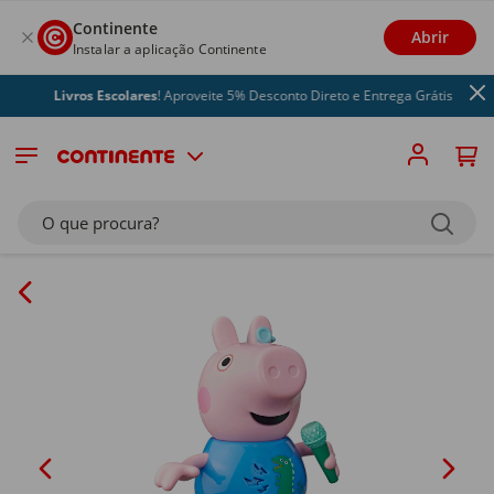
Continente
Abrir
Instalar a aplicação Continente
Livros Escolares
! Aproveite 5% Desconto Direto e Entrega Grátis
O que procura?