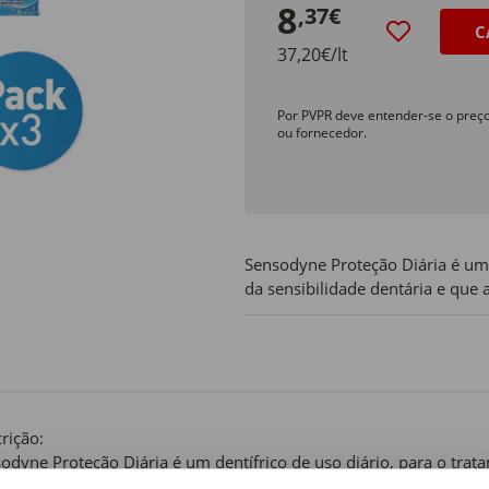
8
,37€
C
37,20€/lt
Por PVPR deve entender-se o preç
ou fornecedor.
Sensodyne Proteção Diária é um 
da sensibilidade dentária e que a
rição:
odyne Proteção Diária é um dentífrico de uso diário, para o trat
a a prevenir as cáries. O seu uso regular ajuda a reduzir progre