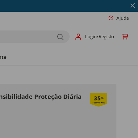
Ajuda
Login/Registo
nte
sibilidade Proteção Diária
35
%