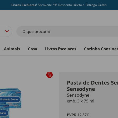
Livros Escolares
! Aproveite 5% Desconto Direto e Entrega Grátis
O que procura?
Animais
Casa
Livros Escolares
Cozinha Contine
Pasta de Dentes Sen
Sensodyne
Sensodyne
emb. 3 x 75 ml
PVPR
12,87€