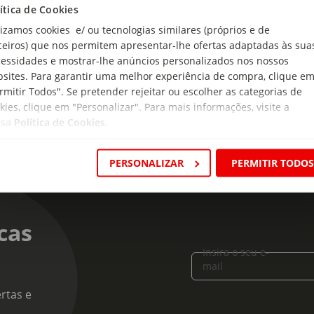
ítica de Cookies
a e saudável, escove os dentes diariamente, pelo menos duas ve
lizamos cookies e/ ou tecnologias similares (próprios e de
 de produto:
ceiros) que nos permitem apresentar-lhe ofertas adaptadas às sua
a de Dentes Sensibilidade
essidades e mostrar-lhe anúncios personalizados nos nossos
sites. Para garantir uma melhor experiência de compra, clique e
rmitir Todos". Se pretender rejeitar ou escolher as categorias de
kies, clique em "Personalizar". Para mais informações, visite a
ssa
Política de Cookies
.
PERSONALIZAR
PERMITIR TODO
cas
Insira o seu e-
mail
rtas e