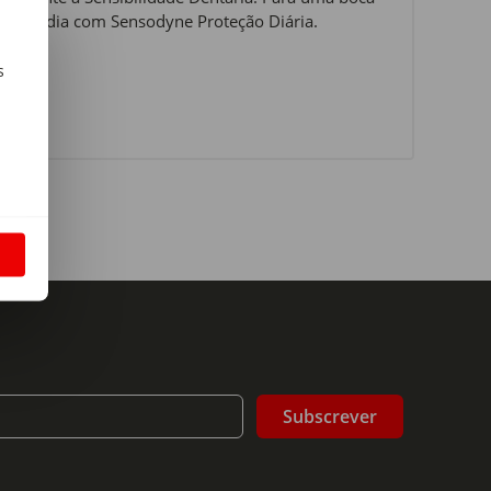
zes ao dia com Sensodyne Proteção Diária.
s
m
S
Subscrever