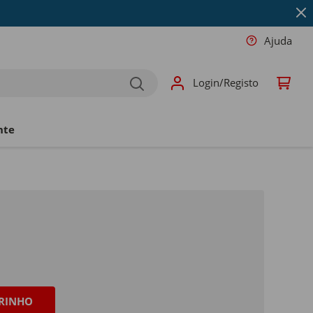
Ajuda
Login/Registo
nte
RINHO