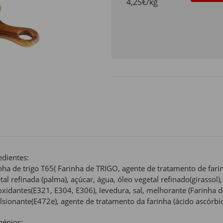
4,25€/kg
edientes:
nha de trigo T65( Farinha de TRIGO, agente de tratamento de far
tal refinada (palma), açúcar, água, óleo vegetal refinado(girasso
oxidantes(E321, E304, E306), levedura, sal, melhorante (Farinha 
sionante(E472e), agente de tratamento da farinha (ácido ascórbi
génios: