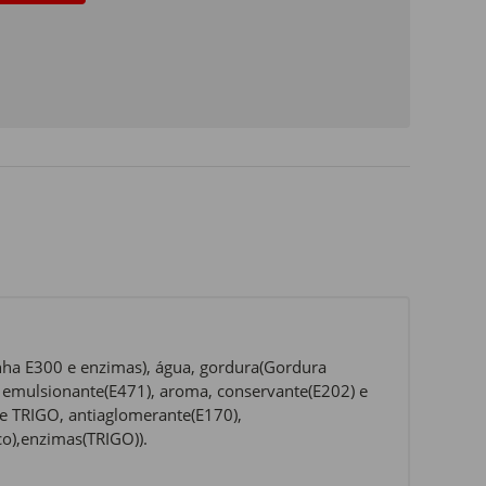
inha E300 e enzimas), água, gordura(Gordura
l), emulsionante(E471), aroma, conservante(E202) e
de TRIGO, antiaglomerante(E170),
co),enzimas(TRIGO)).