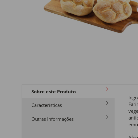
Sobre este Produto
Ingr
Fari
Características
vege
anti
Outras Informações
emul
Aler