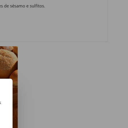
es de sésamo e sulfitos.
s
m