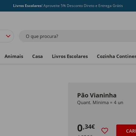
Livros Escolares
! Aproveite 5% Desconto Direto e Entrega Grátis
O que procura?
Animais
Casa
Livros Escolares
Cozinha Contine
Pão Vianinha
Quant. Mínima = 4 un
0
,34€
CAR