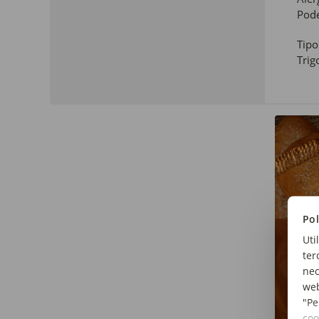
Pode
Tipo
Trig
Pol
Uti
ter
nec
web
"Pe
coo