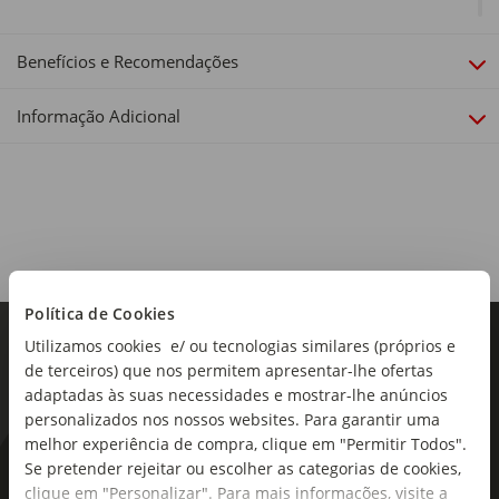
Tecnologia:
Active Cleansing - Limpeza activa, para motores mais
Benefícios e Recomendações
limpos, eficientes e com menor consumo.
Informação Adicional
Política de Cookies
Utilizamos cookies e/ ou tecnologias similares (próprios e
de terceiros) que nos permitem apresentar-lhe ofertas
adaptadas às suas necessidades e mostrar-lhe anúncios
personalizados nos nossos websites. Para garantir uma
melhor experiência de compra, clique em "Permitir Todos".
Se pretender rejeitar ou escolher as categorias de cookies,
As novidades mais frescas no
clique em "Personalizar". Para mais informações, visite a