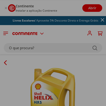
Continente
Abrir
Instalar a aplicação Continente
Livros Escolares
! Aproveite 5% Desconto Direto e Entrega Grátis
O que procura?