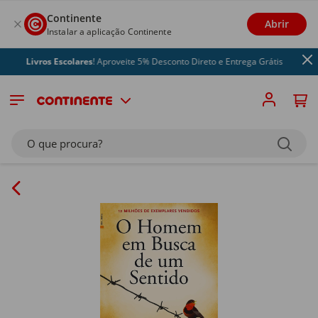
Continente
Abrir
Instalar a aplicação Continente
Livros Escolares
! Aproveite 5% Desconto Direto e Entrega Grátis
O que procura?