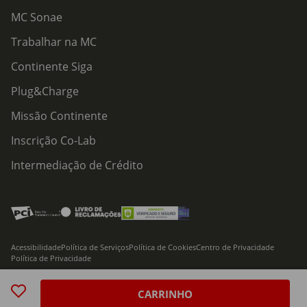
MC Sonae
Trabalhar na MC
Continente Siga
Plug&Charge
Missão Continente
Inscrição Co-Lab
Intermediação de Crédito
Acessibilidade
Política de Serviços
Política de Cookies
Centro de Privacidade
Política de Privacidade
© 2026 Modelo Continente Hipermercados, S.A. Todos os direitos reservados
CARRINHO