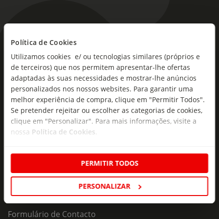
Política de Cookies
As novidades mais frescas no
Utilizamos cookies e/ ou tecnologias similares (próprios e
seu e-mail!
de terceiros) que nos permitem apresentar-lhe ofertas
adaptadas às suas necessidades e mostrar-lhe anúncios
Subscreva e descubra campanhas exclusivas,
personalizados nos nossos websites. Para garantir uma
ofertas e novidades para si.
melhor experiência de compra, clique em "Permitir Todos".
Se pretender rejeitar ou escolher as categorias de cookies,
Insira o seu e-
Subscrever
mail
clique em "Personalizar". Para mais informações, visite a
nossa
Política de Cookies
.
PERMITIR TODOS
PERSONALIZAR
Fale Connosco
Formulário de Contacto