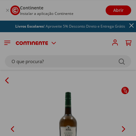
Continente
Abrir
Instalar a aplicação Continente
Livros Escolares
! Aproveite 5% Desconto Direto e Entrega Grátis
O que procura?