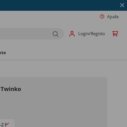
Ajuda
Login/Registo
nte
 Twinko