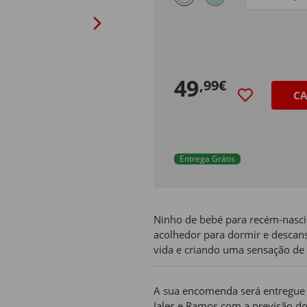
Tamanho
49
,99€
CA
Entrega Grátis
Ninho de bebé para recém-nasci
acolhedor para dormir e descans
vida e criando uma sensação de 
A sua encomenda será entregue n
Jales e Ramos com a previsão do