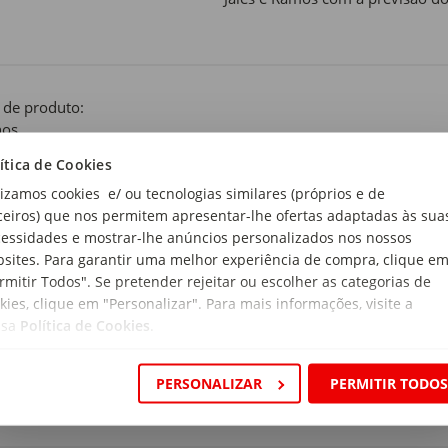
 de produto:
hos
ítica de Cookies
nco
lizamos cookies e/ ou tecnologias similares (próprios e de
ceiros) que nos permitem apresentar-lhe ofertas adaptadas às sua
rial:
essidades e mostrar-lhe anúncios personalizados nos nossos
do: 100% Algodão. Enchimento: 100% poliéster (espuma de poliu
sites. Para garantir uma melhor experiência de compra, clique e
rmitir Todos". Se pretender rejeitar ou escolher as categorias de
ensões:
kies, clique em "Personalizar". Para mais informações, visite a
 80cm (+/-2 cm - total); 33 x 75cm (interior)
ssa
Política de Cookies
.
BPA:
PERSONALIZAR
PERMITIR TODO