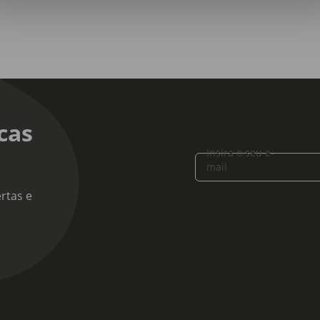
cas
Insira o seu e-
mail
rtas e