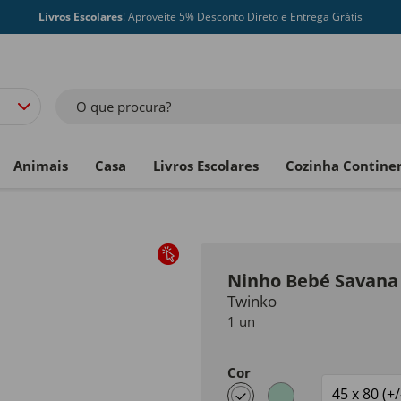
Livros Escolares
! Aproveite 5% Desconto Direto e Entrega Grátis
O que procura?
Animais
Casa
Livros Escolares
Cozinha Contine
Ninho Bebé Savana
Twinko
1 un
Cor
selected