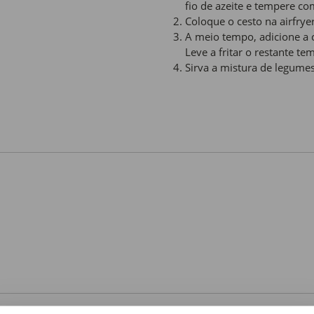
fio de azeite e tempere co
Coloque o cesto na airfrye
A meio tempo, adicione a 
Leve a fritar o restante te
Sirva a mistura de legume