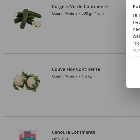
Pol
Curgete Verde Continente
Quant. Mínima = 500 gr (1 un)
Uti
ter
nec
web
"Pe
coo
no
Couve Flor Continente
Quant. Mínima = 1,2 kg
Cenoura Continente
emb. 1 kg