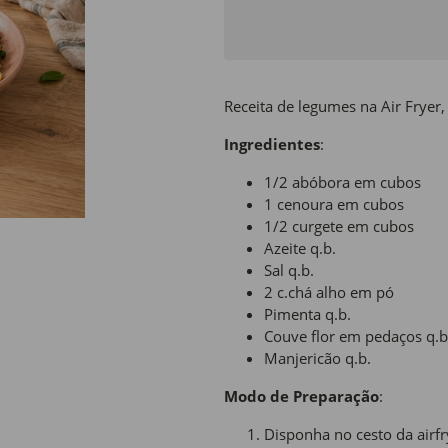
Receita de legumes na Air Fryer,
Ingredientes
:
1/2 abóbora em cubos
1 cenoura em cubos
1/2 curgete em cubos
Azeite q.b.
Sal q.b.
2 c.chá alho em pó
Pimenta q.b.
Couve flor em pedaços q.b
Manjericão q.b.
Modo de Preparação
:
Disponha no cesto da airf