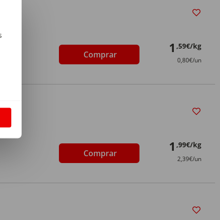
s
1
,59€/kg
Comprar
m
0,80€/un
S
1
,99€/kg
Comprar
2,39€/un