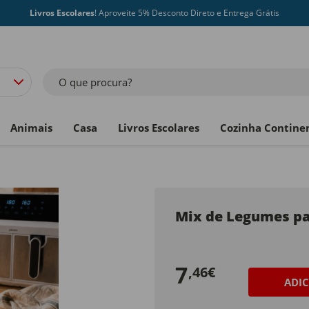
Livros Escolares
! Aproveite 5% Desconto Direto e Entrega Grátis
O que procura?
Animais
Casa
Livros Escolares
Cozinha Contine
Mix de Legumes par
7
,46€
ADI