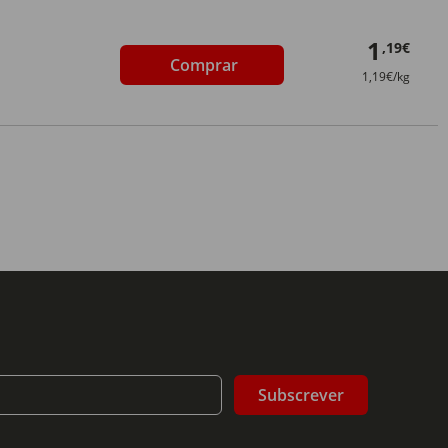
1
,19€
Comprar
1,19€/kg
Subscrever