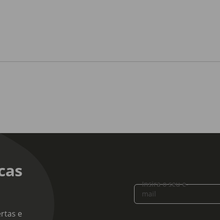
cas
Insira o seu e-
mail
rtas e