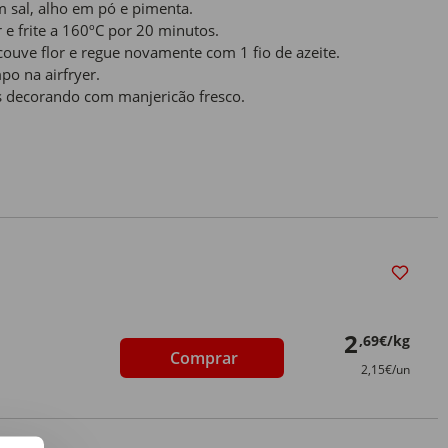
m sal, alho em pó e pimenta.
r e frite a 160ºC por 20 minutos.
couve flor e regue novamente com 1 fio de azeite.
mpo na airfryer.
s decorando com manjericão fresco.
2
,69€/kg
Comprar
2,15€/un