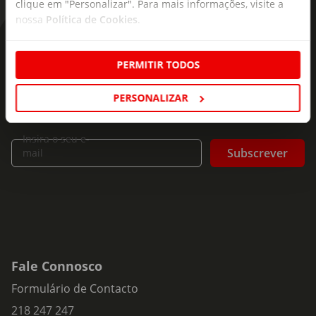
clique em "Personalizar". Para mais informações, visite a
nossa
Política de Cookies
.
As novidades mais frescas no
seu e-mail!
PERMITIR TODOS
Subscreva e descubra campanhas exclusivas,
PERSONALIZAR
ofertas e novidades para si.
Insira o seu e-
Subscrever
mail
Fale Connosco
Formulário de Contacto
218 247 247