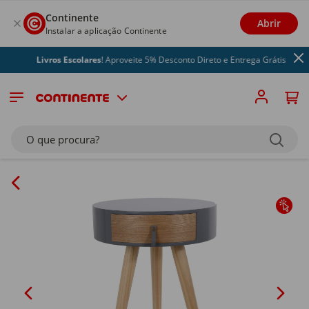
Continente
Abrir
Instalar a aplicação Continente
Livros Escolares
! Aproveite 5% Desconto Direto e Entrega Grátis
O que procura?