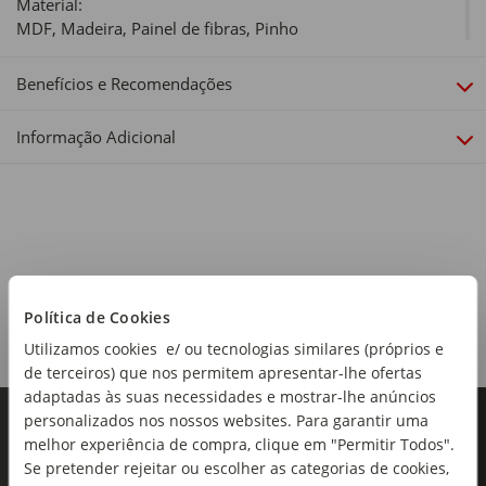
Material:
MDF, Madeira, Painel de fibras, Pinho
Dimensões:
Benefícios e Recomendações
Comprimento x Altura x Largura: 35 x 46,5 x 35 cm
Informação Adicional
Linha:
Nora
Política de Cookies
Utilizamos cookies e/ ou tecnologias similares (próprios e
de terceiros) que nos permitem apresentar-lhe ofertas
adaptadas às suas necessidades e mostrar-lhe anúncios
personalizados nos nossos websites. Para garantir uma
melhor experiência de compra, clique em "Permitir Todos".
Se pretender rejeitar ou escolher as categorias de cookies,