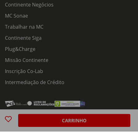
Continente Negócios
MC Sonae
Trabalhar na MC
Continente Siga
Plug&Charge
Missão Continente
Inscrição Co-Lab
Intermediação de Crédito
Acessibilidade
Política de Serviços
Política de Cookies
Centro de Privacidade
CARRINHO
Política de Privacidade