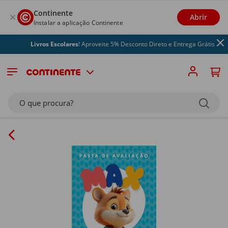
Continente
Abrir
Instalar a aplicação Continente
Livros Escolares
! Aproveite 5% Desconto Direto e Entrega Grátis
O que procura?