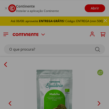
Continente
Abrir
Instalar a aplicação Continente
Até 06/08: aproveite
ENTREGA GRÁTIS
! Código: ENTREGA (min 50€)
O que procura?