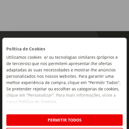
Política de Cookies
Utilizamos cookies e/ ou tecnologias similares (próprios e
de terceiros) que nos permitem apresentar-lhe ofertas
adaptadas às suas necessidades e mostrar-lhe anúncios
As novidades mais frescas no
personalizados nos nossos websites. Para garantir uma
melhor experiência de compra, clique em "Permitir Todos".
seu e-mail!
Se pretender rejeitar ou escolher as categorias de cookies,
clique em "Personalizar". Para mais informações, visite a
Subscreva e descubra campanhas exclusivas,
nossa
Política de Cookies
.
ofertas e novidades para si.
Insira o seu e-
Subscrever
mail
PERMITIR TODOS