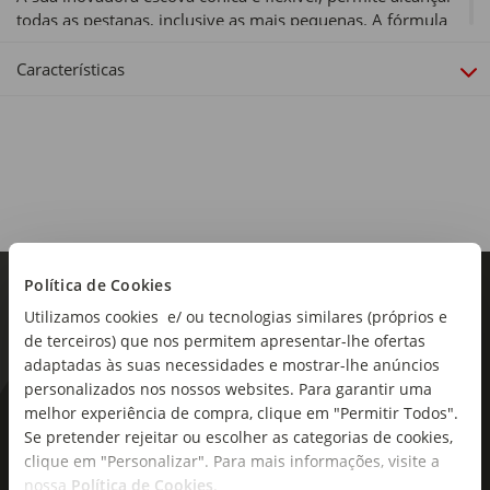
todas as pestanas, inclusive as mais pequenas. A fórmula
está infusionada com extrato de bambú e o seu dosificador
permite retirar a quantidade exata de produto, para umas
Características
#PESTANASCOMALTURA. Dá cor ao teu olhar através do
novo tom Pink Air, de Sky High, de Maybelline New York.
Tipo de produto:
Máscara de Pestanas
Política de Cookies
Utilizamos cookies e/ ou tecnologias similares (próprios e
de terceiros) que nos permitem apresentar-lhe ofertas
adaptadas às suas necessidades e mostrar-lhe anúncios
personalizados nos nossos websites. Para garantir uma
melhor experiência de compra, clique em "Permitir Todos".
As novidades mais frescas no
Se pretender rejeitar ou escolher as categorias de cookies,
seu e-mail!
clique em "Personalizar". Para mais informações, visite a
nossa
Política de Cookies
.