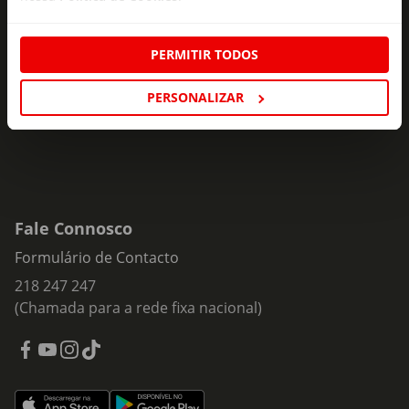
Subscreva e descubra campanhas exclusivas,
ofertas e novidades para si.
PERMITIR TODOS
Insira o seu e-
Subscrever
mail
PERSONALIZAR
Fale Connosco
Formulário de Contacto
218 247 247
(Chamada para a rede fixa nacional)