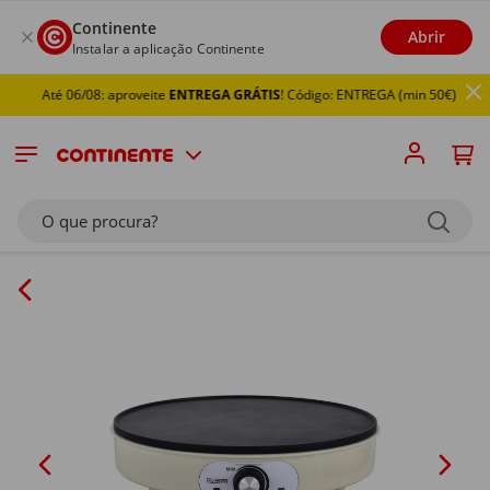
Continente
Abrir
Instalar a aplicação Continente
Até 06/08: aproveite
ENTREGA GRÁTIS
! Código: ENTREGA (min 50€)
O que procura?