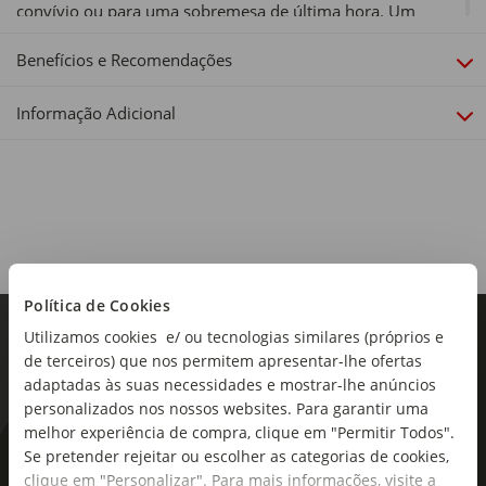
convívio ou para uma sobremesa de última hora. Um
essencial prático e moderno para quem valoriza sabor e
facilidade.
Benefícios e Recomendações
Tipo de produto:
Informação Adicional
Crepeiras
Cor:
Branco
Inclui:
Espátula de madeira; Espalhador em T de madeira e Manual
de instruções
Política de Cookies
Material:
Utilizamos cookies e/ ou tecnologias similares (próprios e
Baquelite e Alumínio
de terceiros) que nos permitem apresentar-lhe ofertas
adaptadas às suas necessidades e mostrar-lhe anúncios
Dimensões:
personalizados nos nossos websites. Para garantir uma
Diâmetro x Altura: 30 x 6,6cm
melhor experiência de compra, clique em "Permitir Todos".
Se pretender rejeitar ou escolher as categorias de cookies,
As novidades mais frescas no
Tensão:
clique em "Personalizar". Para mais informações, visite a