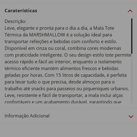
Caraterísticas
Descrição:
Leve, elegante e pronta para o dia a dia, a Mala Tote
Térmica da MARSHMALLOW é a solução ideal para
transportar refeições e bebidas com conforto e estilo.
Disponível em cinza ou coral, combina cores modernas
com praticidade inteligente. O seu design estilo tote permite
acesso rápido e fácil ao interior, enquanto o isolamento
térmico eficiente mantém alimentos frescos e bebidas
geladas por horas. Com 15 litros de capacidade, é perfeita
para levar tudo o que precisa, desde almoços para o
trabalho até snacks para passeios ou piqueniques urbanos.
Leve, resistente e fácil de transportar, a mala inclui alças
confortáveis e um acabamento durável, garantindo que
cada refeição chegue ao destino em perfeitas condições. O
interior fácil de limpar transforma a rotina em algo mais
Informação Adicional
simples e agradável.
Tipo de produto: