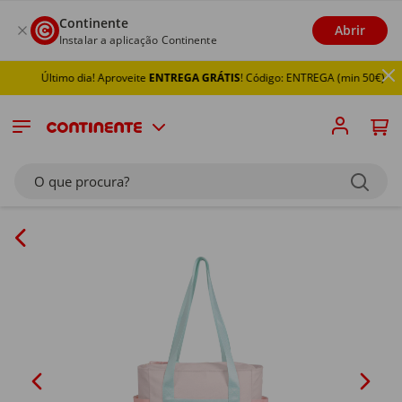
Continente
Abrir
Instalar a aplicação Continente
Último dia! Aproveite
ENTREGA GRÁTIS
! Código: ENTREGA (min 50€)
O que procura?