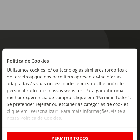
Sacos Térmicos
Material:
100% Poliéster (Exterior), 100% Peva (Interior), 100% Pe
(Enchimento)
Dimensões:
Comprimento x Largura x Altura: 32 x 17 x 28 cm
Política de Cookies
Sortido:
Utilizamos cookies e/ ou tecnologias similares (próprios e
Não
de terceiros) que nos permitem apresentar-lhe ofertas
As novidades mais frescas no
adaptadas às suas necessidades e mostrar-lhe anúncios
seu e-mail!
personalizados nos nossos websites. Para garantir uma
melhor experiência de compra, clique em "Permitir Todos".
Subscreva e descubra campanhas exclusivas,
Se pretender rejeitar ou escolher as categorias de cookies,
ofertas e novidades para si.
clique em "Personalizar". Para mais informações, visite a
nossa
Política de Cookies
.
Insira o seu e-
Subscrever
mail
PERMITIR TODOS