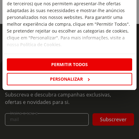
de terceiros) que nos permitem apresentar-lhe ofertas
Tamanho:
adaptadas às suas necessidades e mostrar-lhe anúncios
Cabine
personalizados nos nossos websites. Para garantir uma
melhor experiência de compra, clique em "Permitir Todos".
Material:
Se pretender rejeitar ou escolher as categorias de cookies,
Exterior: 95% ABS e 5% Policarbonato; Interior: 100%
clique em "Personalizar". Para mais informações, visite a
Poliéster; Pega: Aço; Rodas: Poliuretano
nossa
Política de Cookies
.
Capacidade:
30L
PERMITIR TODOS
As novidades mais frescas no
Dimensões:
PERSONALIZAR
seu e-mail!
Altura x Comprimento x Profundidade: 57 x 37 x 22,5cm
(incluindo as rodas)
Subscreva e descubra campanhas exclusivas,
ofertas e novidades para si.
Linha:
Santorini
Insira o seu e-
Subscrever
mail
Divisórias:
2 Compartimentos interiores