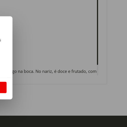
s
m
al longo na boca. No nariz, é doce e frutado, com
 nozes, alcaçuz, caramelo e baunilha.
S