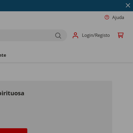
Ajuda
Login/Registo
nte
pirituosa