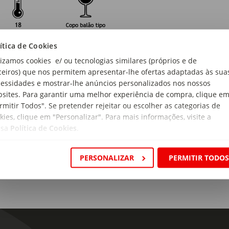
ítica de Cookies
gem:
lizamos cookies e/ ou tecnologias similares (próprios e de
anha
ceiros) que nos permitem apresentar-lhe ofertas adaptadas às sua
essidades e mostrar-lhe anúncios personalizados nos nossos
 de produto:
sites. Para garantir uma melhor experiência de compra, clique e
da Espirituosa
rmitir Todos". Se pretender rejeitar ou escolher as categorias de
kies, clique em "Personalizar". Para mais informações, visite a
s de Prova:
ssa
Política de Cookies
.
rpado, nota-se o doce e o equilíbrio com grande untuosidade. Fin
s de madeira velha, frutas maduras, frutos secos como passas ou
PERSONALIZAR
PERMITIR TODO