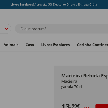
Livros Escolares
! Aproveite 5% Desconto Direto e Entrega Grátis
O que procura?
Animais
Casa
Livros Escolares
Cozinha Contine
Macieira Bebida Es
Macieira
garrafa 70 cl
13
,99€