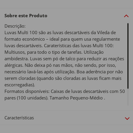
Sobre este Produto
Descrição:
Luvas Multi 100 são as luvas descartáveis da Vileda de
formato económico – ideal para quem usa regularmente
luvas descartáveis. Caraterísticas das luvas Multi 100:
Multiusos, para todo o tipo de tarefas. Utilização
ambidestra. Luvas sem pó de talco para reduzir as reações
alérgicas. Não deixa pó nas mãos, não sendo, por isso,
necessário lavá-las após utilização. Boa aderência por não
serem cloradas (quando são cloradas as luvas ficam mais
escorregadias).
Formatos disponíveis: Caixas de luvas descartáveis com 50
pares (100 unidades). Tamanho Pequeno-Médio .
Tipo de produto:
Luvas de Limpeza
Características