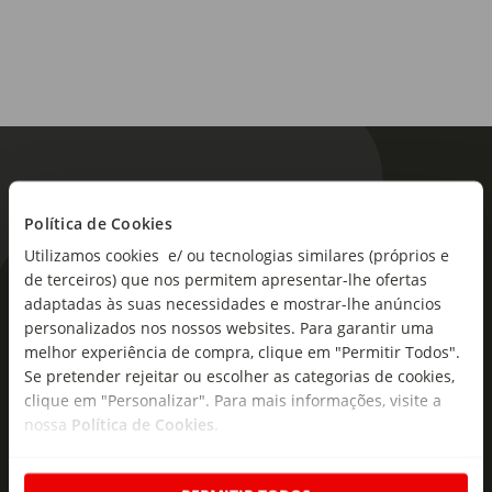
Política de Cookies
Utilizamos cookies e/ ou tecnologias similares (próprios e
de terceiros) que nos permitem apresentar-lhe ofertas
As novidades mais frescas no
adaptadas às suas necessidades e mostrar-lhe anúncios
seu e-mail!
personalizados nos nossos websites. Para garantir uma
melhor experiência de compra, clique em "Permitir Todos".
Subscreva e descubra campanhas exclusivas,
Se pretender rejeitar ou escolher as categorias de cookies,
clique em "Personalizar". Para mais informações, visite a
ofertas e novidades para si.
nossa
Política de Cookies
.
Insira o seu e-
Subscrever
mail