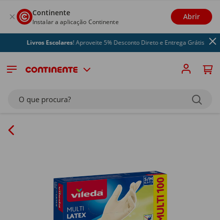
Continente
Abrir
Instalar a aplicação Continente
Livros Escolares
! Aproveite 5% Desconto Direto e Entrega Grátis
O que procura?