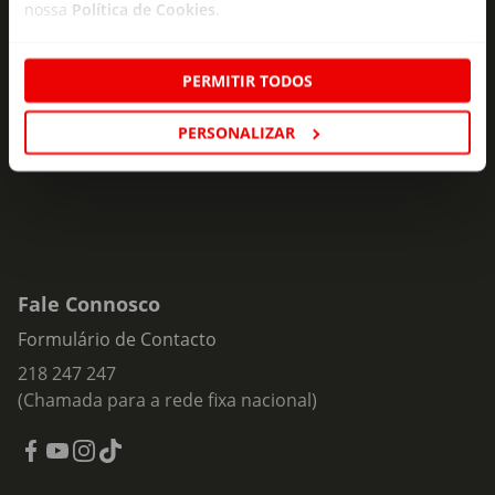
nossa
Política de Cookies
.
Subscreva e descubra campanhas exclusivas,
ofertas e novidades para si.
PERMITIR TODOS
Insira o seu e-
Subscrever
mail
PERSONALIZAR
Fale Connosco
Formulário de Contacto
218 247 247
(Chamada para a rede fixa nacional)