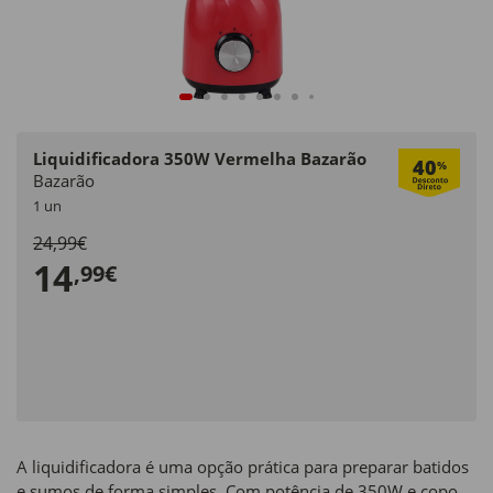
Liquidificadora 350W Vermelha Bazarão
40
%
Bazarão
1 un
24,99€
14
,99€
A liquidificadora é uma opção prática para preparar batidos
e sumos de forma simples. Com potência de 350W e copo