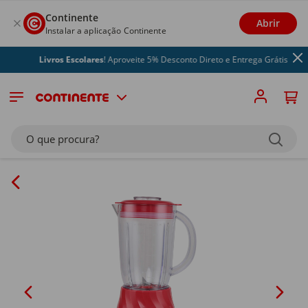
Continente
Abrir
Instalar a aplicação Continente
Livros Escolares
! Aproveite 5% Desconto Direto e Entrega Grátis
O que procura?