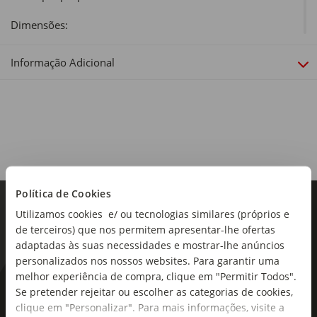
Dimensões:
Comprimento x Largura x Altura: 15 x 15 x 37 cm
Informação Adicional
Sortido:
Não
Política de Cookies
Utilizamos cookies e/ ou tecnologias similares (próprios e
de terceiros) que nos permitem apresentar-lhe ofertas
adaptadas às suas necessidades e mostrar-lhe anúncios
personalizados nos nossos websites. Para garantir uma
melhor experiência de compra, clique em "Permitir Todos".
As novidades mais frescas no
Se pretender rejeitar ou escolher as categorias de cookies,
clique em "Personalizar". Para mais informações, visite a
seu e-mail!