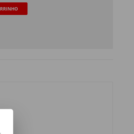
RRINHO
s