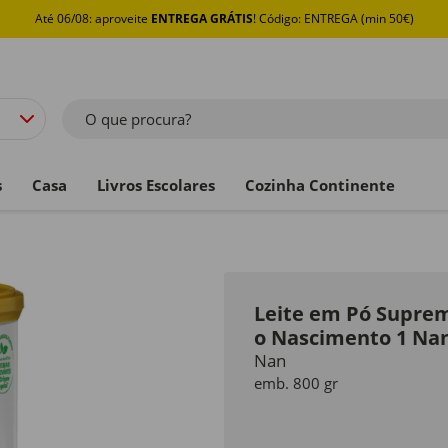
Até 06/08: aproveite
ENTREGA GRÁTIS
! Código: ENTREGA (min 50€)
O que procura?
s
Casa
Livros Escolares
Cozinha Continente
Leite em Pó Suprem
o Nascimento 1 Na
Nan
emb. 800 gr