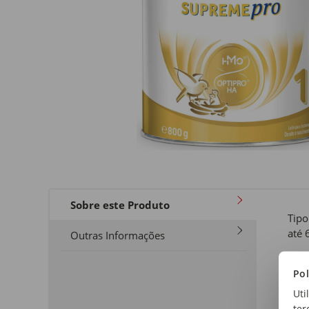
Sobre este Produto
Tipo
até 
Outras Informações
Idad
Pol
até 
Uti
ter