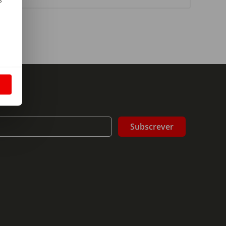
m
S
Subscrever