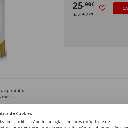
25
,99€
CA
32,49€/kg
 de produto:
6 meses
e:
ítica de Cookies
6 meses
lizamos cookies e/ ou tecnologias similares (próprios e de
ceiros) que nos permitem apresentar-lhe ofertas adaptadas às sua