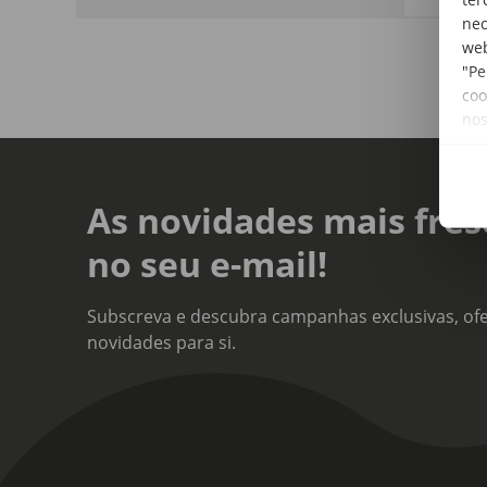
nec
web
"Pe
coo
no
As novidades mais fres
no seu e-mail!
Subscreva e descubra campanhas exclusivas, ofe
novidades para si.