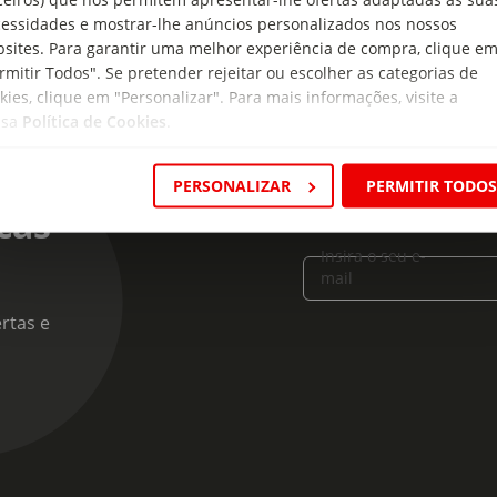
essidades e mostrar-lhe anúncios personalizados nos nossos
sites. Para garantir uma melhor experiência de compra, clique e
rmitir Todos". Se pretender rejeitar ou escolher as categorias de
kies, clique em "Personalizar". Para mais informações, visite a
ssa
Política de Cookies
.
PERSONALIZAR
PERMITIR TODO
cas
Insira o seu e-
mail
rtas e